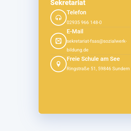
Sekretariat
Telefon
02935 966 148-0
E-Mail
sekretariat-fsas@sozialwerk-
bildung.de
Freie Schule am See
Ringstraße 51, 59846 Sundern