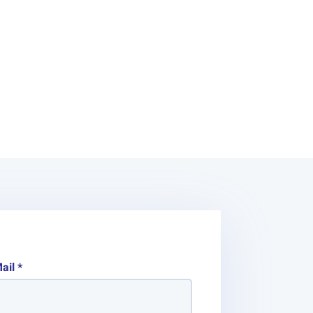
ail
*